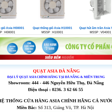
g gió Asia H08001
Quạt thông gió Asia H10001
Quạt hút âm trần Asia
P : H08001
MSSP : H10001
MSSP : V04001
QUẠT ASIA ĐÀ NẴNG
ĐẠI LÝ QUẠT ASIA CHÍNH HÃNG TẠI ĐÀ NẴNG & MIỀN TRUNG
Showroom: 444 - 446 Nguyễn Hữu Thọ, Đà Nẵng
Điện thoại : 0236. 3 62 66 55
HỆ THỐNG CỬA HÀNG ASIA CHÍNH HÃNG CẢ NƯỚ
Miền Bắc:
Số 313, Giảng Võ, TP. Hà Nội