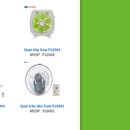
Quạt hộp Asia F12004
MSSP : F12004
6004
Quạt trần đảo Asia X16001
MSSP : X16001