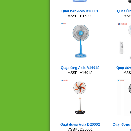
Quạt bàn Asia B16001
Quạt lử
MSSP : B16001
MSS
Quạt lửng Asia A16018
Quạt đư
MSSP : A16018
MSS
Quạt đứng Asia D20002
Quạt đứng 
MSSP : D20002