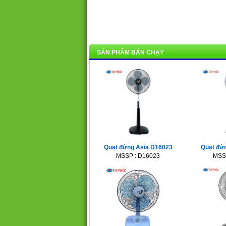
SẢN PHẨM BÁN CHẠY
Quạt đứng Asia D16023
Quạt đứ
MSSP : D16023
MSS