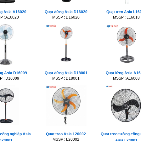
ng Asia A16020
Quạt đứng Asia D16020
Quạt treo Asia L16
P : A16020
MSSP : D16020
MSSP : L16018
́ng Asia D16009
Quạt đứng Asia D18001
Quạt lửng Asia A1
P : D16009
MSSP : D18001
MSSP : A16008
công nghiệp Asia
Quạt treo Asia L20002
Quạt treo tường công
MSSP : L20002
D24001
Asia L24001