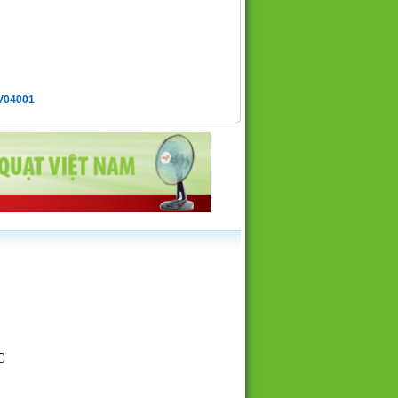
 V04001
C