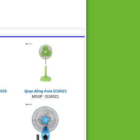
6025
Quạt đứng Asia D16021
MSSP : D16021