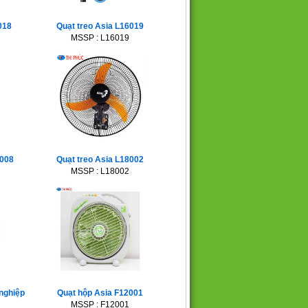
018
Quạt treo Asia L16019
MSSP : L16019
6008
Quạt treo Asia L18002
MSSP : L18002
 nghiệp
Quạt hộp Asia F12001
MSSP : F12001