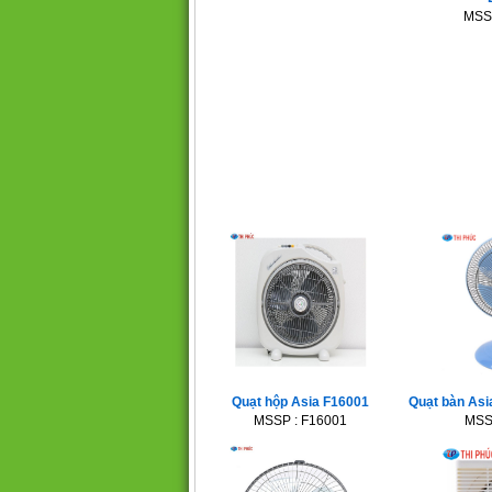
MSS
Quạt hộp Asia F16001
Quạt bàn As
MSSP : F16001
MSS