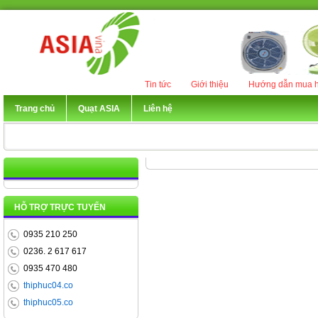
Tin tức
Giới thiệu
Hướng dẫn mua h
Trang chủ
Quạt ASIA
Liên hệ
HỖ TRỢ TRỰC TUYẾN
0935 210 250
0236. 2 617 617
0935 470 480
thiphuc04.co
thiphuc05.co
Quạt đứng Asia