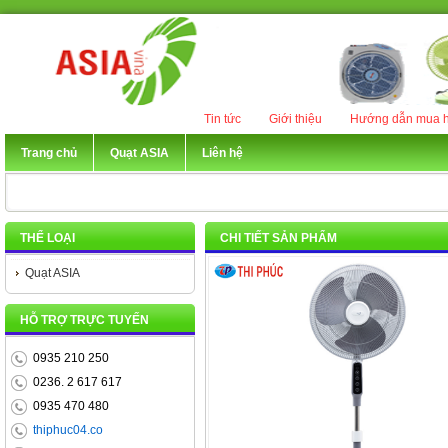
Tin tức
Giới thiệu
Hướng dẫn mua h
Trang chủ
Quạt ASIA
Liên hệ
THỂ LOẠI
CHI TIẾT SẢN PHẨM
Quạt ASIA
HỖ TRỢ TRỰC TUYẾN
0935 210 250
0236. 2 617 617
0935 470 480
thiphuc04.co