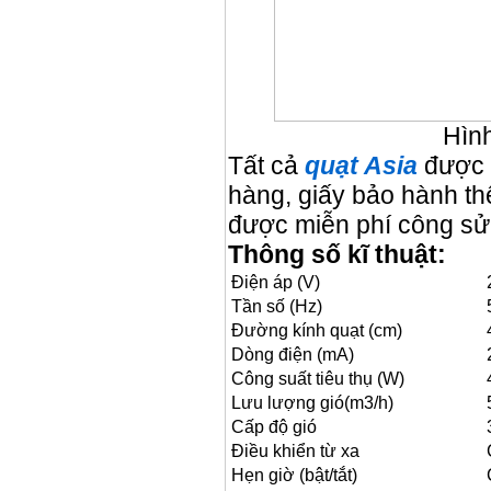
Hìn
Tất cả
quạt Asia
được 
hàng, giấy bảo hành th
được miễn phí công sửa
Thông số kĩ thuật:
Điện áp (V)
Tần số (Hz)
Đường kính quạt (cm)
Dòng điện (mA)
Công suất tiêu thụ (W)
Lưu lượng gió(m
3
/h)
Cấp độ gió
Điều khiển từ xa
Hẹn giờ (bật/tắt)