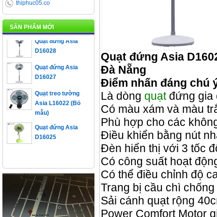
thiphuc05.co
Quạt đứng Asia
D16023
SẢN PHẨM MỚI
Quạt đứng Asia
D16028
Quạt đứng Asia D16028
Quạt đứng Asia
Đà Nẵng
D16027
Điểm nhấn đáng chú ý
Quạt treo tường
Là dòng
quạt
đứng gia đ
Asia L16022 (Bỏ
mẫu)
Có màu xám và màu trắ
Phù hợp cho các không 
Quạt đứng Asia
D16025
Điều khiển bằng nút nhấ
Đèn hiển thị với 3 tốc 
Có công suất hoạt độn
Có thể điều chỉnh độ c
Trang bị cầu chì chống
Sải cánh quạt rộng 40
Power Comfort Motor gi